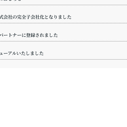
式会社の完全子会社化となりました
パートナーに登録されました
ューアルいたしました
良施工業者表彰状を受領しました
へ冷水機を寄贈しました
生誕200年記念事業」へ寄付しました